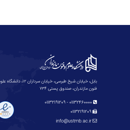
بابل، خیابان شیخ طبرسی، خیابان سرداران ۱۲، دانش
فنون مازندران، صندوق پستی ۷۳۴
01132191209
-
01132460000
01132191209
info@ustmb.ac.ir