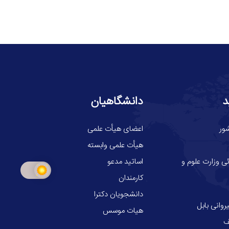
د
دانشگاهیان
ور
اعضای هیأت علمی
هیأت علمی وابسته
ی وزارت علوم و
اساتید مدعو
کارمندان
دانشجویان دکترا
وانی بابل
هیات موسس
ف