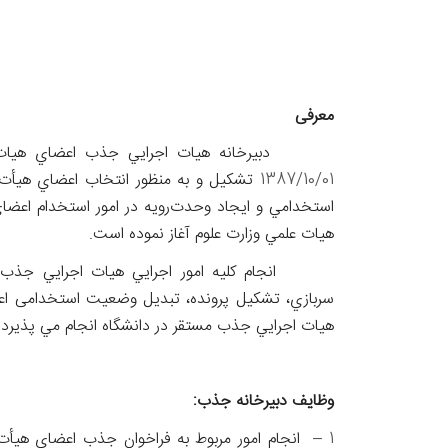
معرفی
دبيرخانه هیات اجرایي جذب اعضاي هیات علمي
1387/10/01
تشكیل و به منظور انتخاب اعضاي هيأت
استخدامي و ايجاد
وحدت‌رويه در امور استخدام اعضا
هیات علمي
وزارت علوم آغاز نموده است.
انجام كلیه امور اجرایي هیات اجرایي جذب از 
سربازي،
تشكیل پرونده، تبدیل وضعیت استخدامی اعضا
هیات اجرایي
جذب مستقر در دانشگاه انجام مي پذیرد.
وظایف دبیرخانه جذب:
1 –
انجام امور مربوط به فراخوان جذب اعضای هیأت