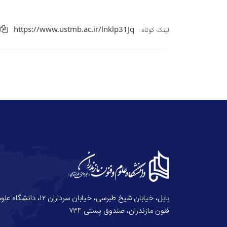
https://www.ustmb.ac.ir/lnklp31Jq
لینک کوتاه:
بابل، خیابان شیخ طبرسی، خیابان سرداران ۱۲، دانش
فنون مازندران، صندوق پستی ۷۳۴