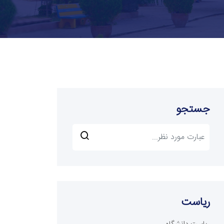
جستجو
ریاست