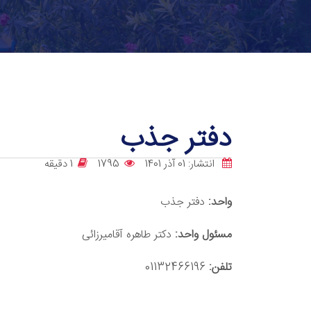
دفتر جذب
انتشار: 01 آذر 1401
1795
1 دقيقه
واحد:
دفتر جذب
مسئول واحد:
دکتر طاهره آقامیرزائی
تلفن:
01132466196