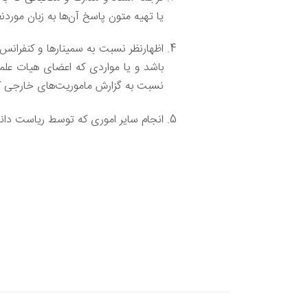
يا تهيه متون پاسخ آن‌ها به زبان موردنظ
اظهارنظر نسبت به سمينارها و کنفرانس
باشد و يا مواردی که اعضای هيات علم
نسبت به گزارش ماموريت‌های خارجی که بايد ظرف 15 روز توسط مامور اعز
انجام ساير اموری که توسط رياست دان