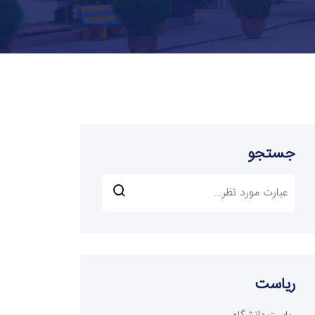
جستجو
ریاست