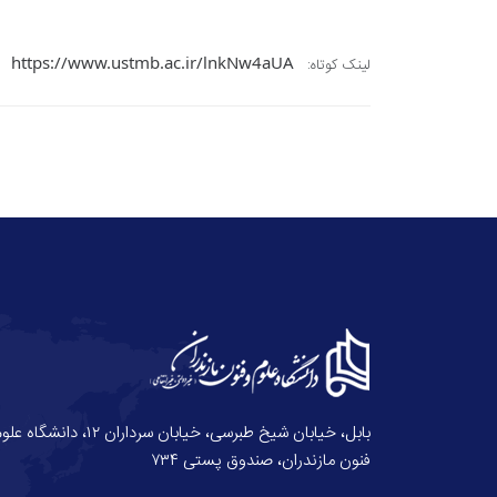
https://www.ustmb.ac.ir/lnkNw4aUA
لینک کوتاه:
بابل، خیابان شیخ طبرسی، خیابان سرداران ۱۲، دانش
فنون مازندران، صندوق پستی ۷۳۴