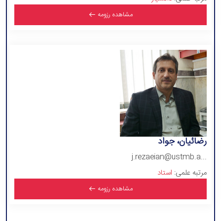
مشاهده رزومه
رضائیان، جواد
j.rezaeian@ustmb.a...
مرتبه علمی:
استاد
مشاهده رزومه