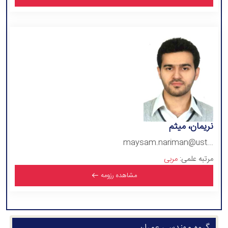
نریمان، میثم
maysam.nariman@ust...
مرتبه علمی:
مربی
مشاهده رزومه