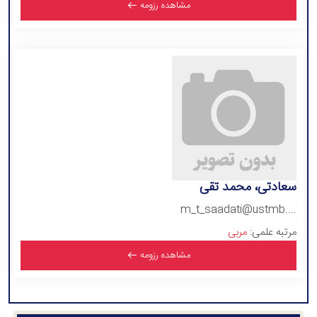
مشاهده رزومه
سعادتی، محمد تقی
m_t_saadati@ustmb....
مرتبه علمی:
مربی
مشاهده رزومه