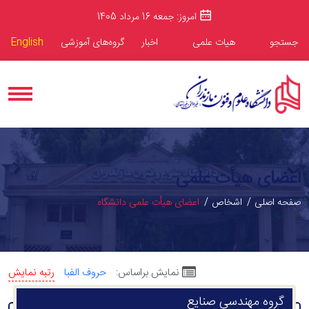
امروز: جمعه 16 مرداد 1405
جستجو
هیات علمی
اخبار
گروه‌های آموزشی
English
اعضای هیأت علمی
صفحه اصلی
اشخاص
اعضای هیأت علمی دانشگاه
نمایش براساس:
حروف الفبا
رتبه نمایش
گروه مهندسی صنایع