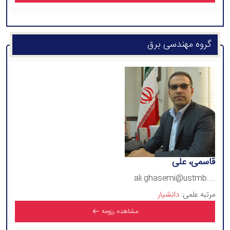
گروه مهندسی برق
قاسمی، علی
ali.ghasemi@ustmb....
مرتبه علمی:
دانشیار
مشاهده رزومه