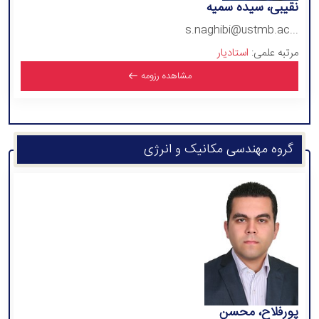
نقیبی، سیده سمیه
s.naghibi@ustmb.ac...
مرتبه علمی:
استادیار
مشاهده رزومه
گروه مهندسی مکانیک و انرژی
پورفلاح، محسن