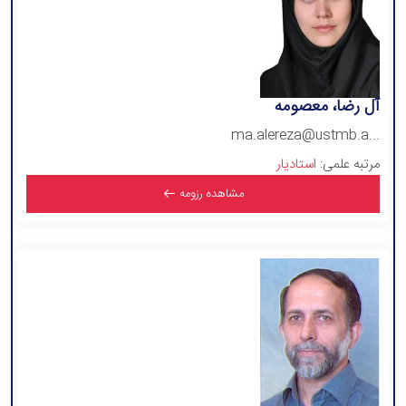
آل رضا، معصومه
ma.alereza@ustmb.a...
مرتبه علمی:
استادیار
مشاهده رزومه