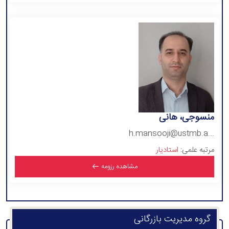
منسوجی، هانی
h.mansooji@ustmb.a...
مرتبه علمی:
استادیار
مشاهده رزومه
گروه مدیریت بازرگانی