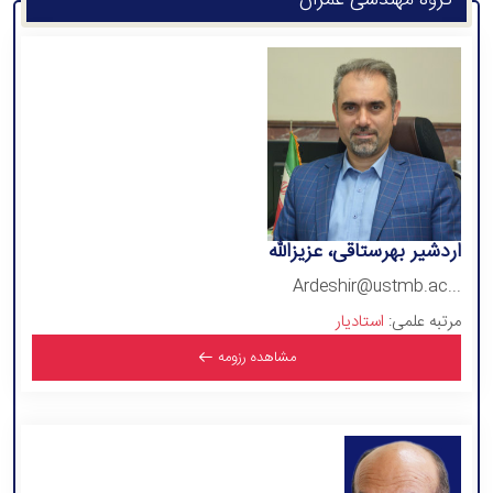
گروه مهندسی عمران
اردشیر بهرستاقی، عزیزالله
Ardeshir@ustmb.ac...
مرتبه علمی:
استادیار
مشاهده رزومه