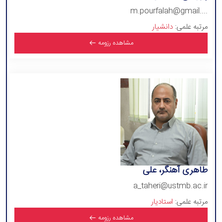
m.pourfalah@gmail....
مرتبه علمی:
دانشیار
مشاهده رزومه
طاهری آهنگر، علی
a_taheri@ustmb.ac.ir
مرتبه علمی:
استادیار
مشاهده رزومه