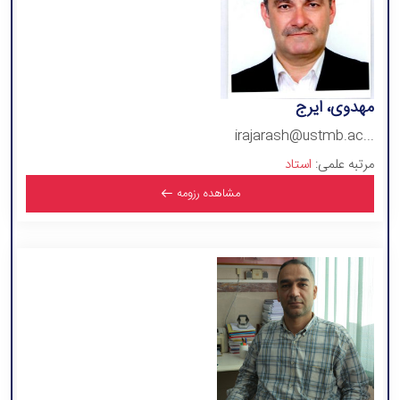
مهدوی، ایرج
irajarash@ustmb.ac...
مرتبه علمی:
استاد
مشاهده رزومه