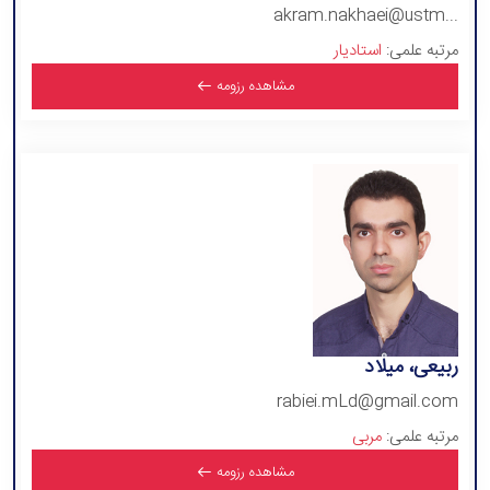
akram.nakhaei@ustm...
مرتبه علمی:
استادیار
مشاهده رزومه
ربیعی، میلاد
rabiei.mLd@gmail.com
مرتبه علمی:
مربی
مشاهده رزومه