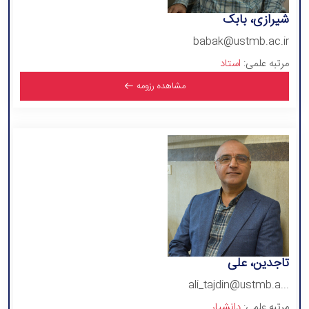
شیرازی، بابک
babak@ustmb.ac.ir
مرتبه علمی:
استاد
مشاهده رزومه
تاجدین، علی
ali_tajdin@ustmb.a...
مرتبه علمی:
دانشیار