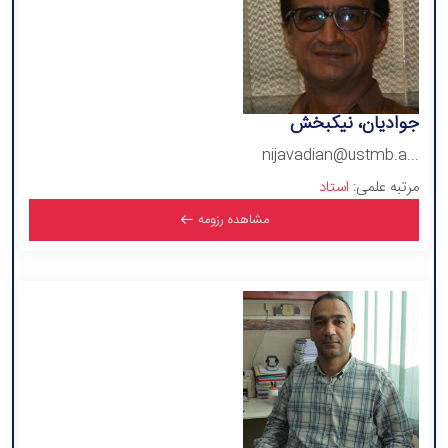
جوادیان، نیکبخش
nijavadian@ustmb.a...
مرتبه علمی:
استاد
مشاهده رزومه