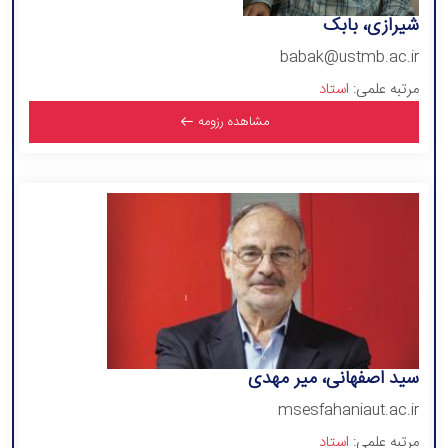
شیرازی، بابک
babak@ustmb.ac.ir
مرتبه علمی:
استاد
مشاهده رزومه
سید اصفهانی، میر مهدی
msesfahaniaut.ac.ir
مرتبه علمی:
استاد