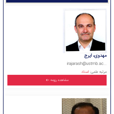
مهدوی، ایرج
irajarash@ustmb.ac...
مرتبه علمی:
استاد
مشاهده رزومه