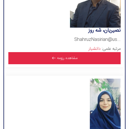
نصیریان، شه روز
ShahruzNasirian@us...
مرتبه علمی:
دانشیار
مشاهده رزومه