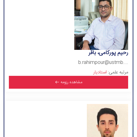
رحیم پورکامی، باقر
b.rahimpour@ustmb....
مرتبه علمی:
استادیار
مشاهده رزومه