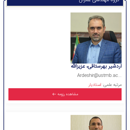
گروه مهندسی عمران
اردشیر بهرستاقی، عزیزالله
Ardeshir@ustmb.ac...
مرتبه علمی:
استادیار
مشاهده رزومه