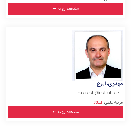
مشاهده رزومه
مهدوی، ایرج
irajarash@ustmb.ac...
مرتبه علمی:
استاد
مشاهده رزومه