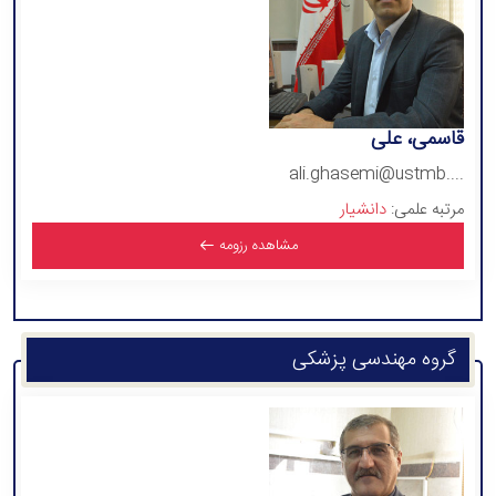
قاسمی، علی
ali.ghasemi@ustmb....
مرتبه علمی:
دانشیار
مشاهده رزومه
گروه مهندسی پزشکی