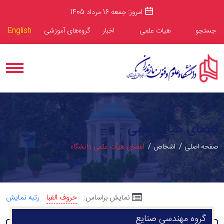
امروز: جمعه 16 مرداد 1405
جستجو
هیات علمی
اخبار
گروه‌های آموزشی
English
اعضای هیأت علمی
صفحه اصلی
اشخاص
اعضای هیأت علمی دانشگاه
نمایش براساس:
حروف الفبا
رتبه نمایش
گروه مهندسی صنایع