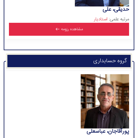
حدیقی، علی
مرتبه علمی:
استادیار
مشاهده رزومه
گروه حسابداری
پورآقاجان، عباسعلی