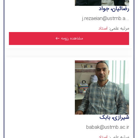
رضائیان، جواد
j.rezaeian@ustmb.a...
مرتبه علمی:
استاد
مشاهده رزومه
شیرازی، بابک
babak@ustmb.ac.ir
مرتبه علمی:
استاد