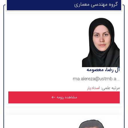
گروه مهندسی معماری
آل رضا، معصومه
ma.alereza@ustmb.a...
مرتبه علمی:
استادیار
مشاهده رزومه