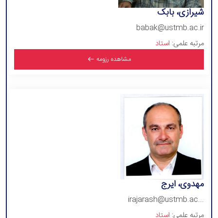
شیرازی، بابک
babak@ustmb.ac.ir
مرتبه علمی:
استاد
مشاهده رزومه
مهدوی، ایرج
irajarash@ustmb.ac...
مرتبه علمی:
استاد