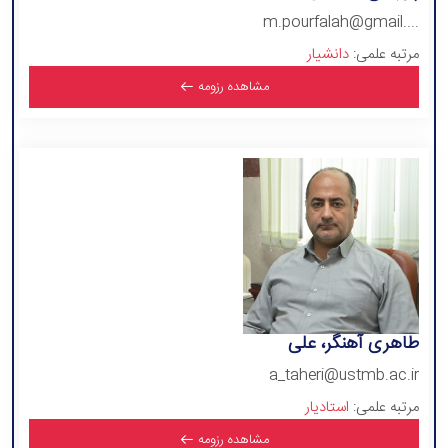
m.pourfalah@gmail....
مرتبه علمی:
دانشیار
مشاهده رزومه
طاهری آهنگر، علی
a_taheri@ustmb.ac.ir
مرتبه علمی:
استادیار
مشاهده رزومه