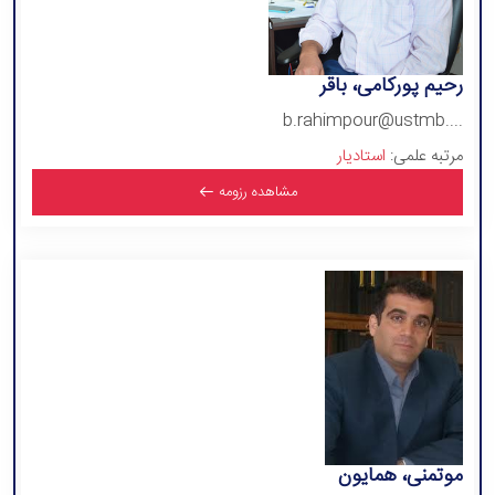
رحیم پورکامی، باقر
b.rahimpour@ustmb....
مرتبه علمی:
استادیار
مشاهده رزومه
موتمنی، همایون