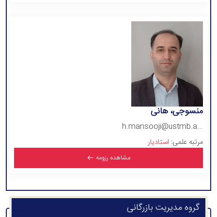
منسوجی، هانی
h.mansooji@ustmb.a...
مرتبه علمی:
استادیار
مشاهده رزومه
گروه مدیریت بازرگانی