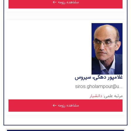
مشاهده رزومه
غلامپور دهکی، سیروس
siros.gholampour@u...
مرتبه علمی:
دانشیار
مشاهده رزومه