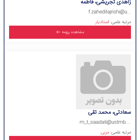
زاهدی تجریشی، فاطمه
f.zaheditajrishi@u...
مرتبه علمی:
استادیار
مشاهده رزومه
سعادتی، محمد تقی
m_t_saadati@ustmb....
مرتبه علمی:
مربی