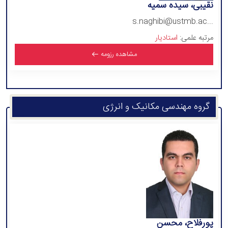
نقیبی، سیده سمیه
s.naghibi@ustmb.ac...
مرتبه علمی:
استادیار
مشاهده رزومه
گروه مهندسی مکانیک و انرژی
پورفلاح، محسن