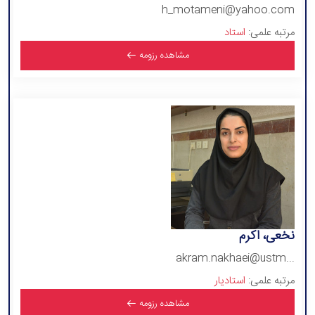
h_motameni@yahoo.com
مرتبه علمی:
استاد
مشاهده رزومه
نخعی، اکرم
akram.nakhaei@ustm...
مرتبه علمی:
استادیار
مشاهده رزومه