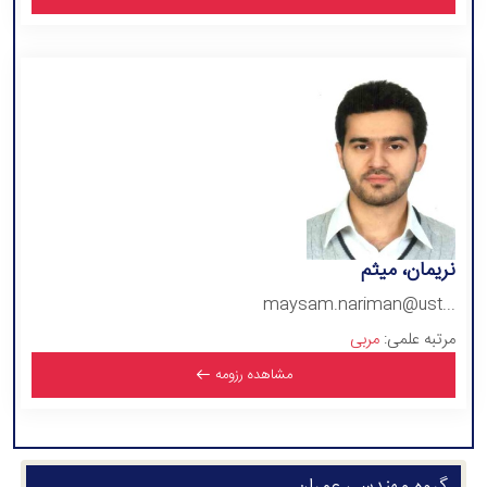
نریمان، میثم
maysam.nariman@ust...
مرتبه علمی:
مربی
مشاهده رزومه