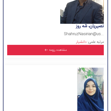
نصیریان، شه روز
ShahruzNasirian@us...
مرتبه علمی:
دانشیار
مشاهده رزومه