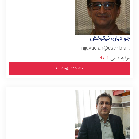
جوادیان، نیکبخش
nijavadian@ustmb.a...
مرتبه علمی:
استاد
مشاهده رزومه