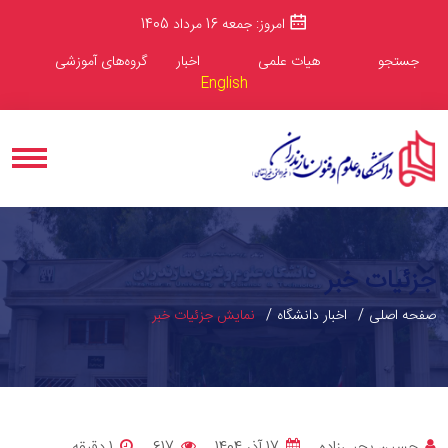
امروز: جمعه 16 مرداد 1405
جستجو
هیات علمی
اخبار
گروه‌های آموزشی
English
جزئیات خبر
صفحه اصلی
اخبار دانشگاه
نمایش جزئیات خبر
حسین یحیی‌زاده
17 آذر 1404
617
1 دقيقه