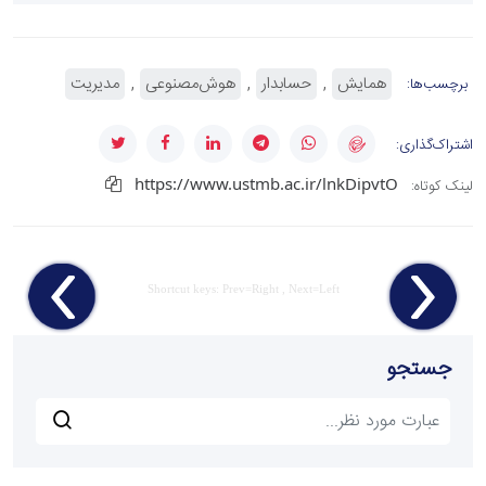
همایش
حسابدار
هوش‌مصنوعی
مدیریت
برچسب‌ها:
اشتراک‌گذاری:
https://www.ustmb.ac.ir/lnkDipvtO
لینک کوتاه:
Shortcut keys: Prev=Right , Next=Left
جستجو