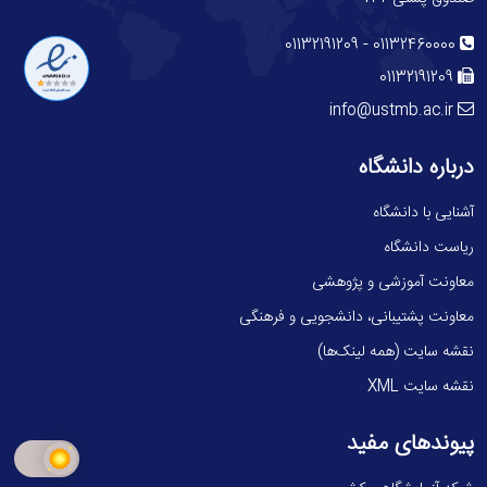
-
01132191209
01132460000
01132191209
info@ustmb.ac.ir
درباره دانشگاه
آشنایی با دانشگاه
ریاست دانشگاه
معاونت آموزشی و پژوهشی
معاونت پشتیبانی، دانشجویی و فرهنگی
نقشه سایت (همه لینک‌ها)
نقشه سایت XML
پیوندهای مفید