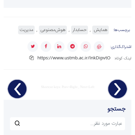
همایش
حسابدار
هوش‌مصنوعی
مدیریت
برچسب‌ها:
اشتراک‌گذاری:
https://www.ustmb.ac.ir/lnkDipvtO
لینک کوتاه:
Shortcut keys: Prev=Right , Next=Left
جستجو