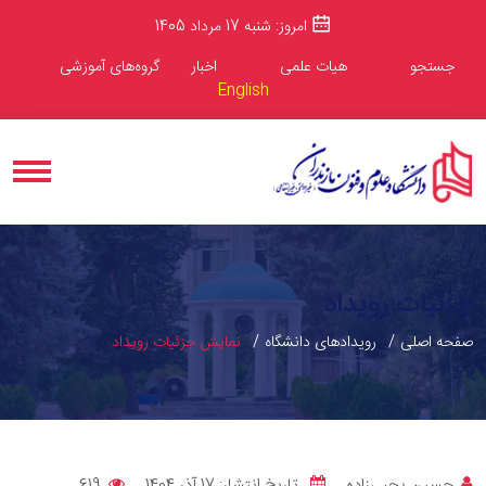
امروز: شنبه 17 مرداد 1405
جستجو
هیات علمی
اخبار
گروه‌های آموزشی
English
جزئیات رویداد
صفحه اصلی
رویدادهای دانشگاه
نمایش جزئیات رویداد
حسین یحیی‌زاده
تاریخ انتشار: 17 آذر 1404
619