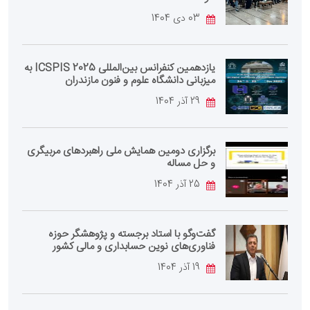
03 دی 1404
یازدهمین کنفرانس بین‌المللی ICSPIS 2025 به
میزبانی دانشگاه علوم و فنون مازندران
29 آذر 1404
برگزاری دومین همایش ملی راهبردهای مربیگری
و حل مساله
25 آذر 1404
گفت‌وگو با استاد برجسته و پژوهشگر حوزه
فناوری‌های نوین حسابداری و مالی کشور
19 آذر 1404