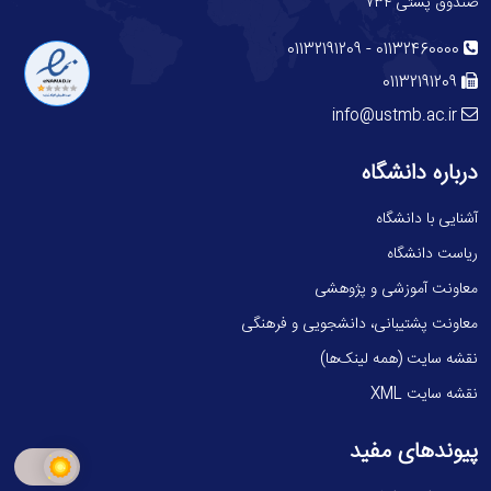
صندوق پستی ۷۳۴
-
01132191209
01132460000
01132191209
info@ustmb.ac.ir
درباره دانشگاه
آشنایی با دانشگاه
ریاست دانشگاه
معاونت آموزشی و پژوهشی
معاونت پشتیبانی، دانشجویی و فرهنگی
نقشه سایت (همه لینک‌ها)
نقشه سایت XML
پیوندهای مفید