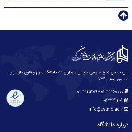
بابل، خیابان شیخ طبرسی، خیابان سرداران ۱۲، دانشگاه علوم و فنون مازندران،
صندوق پستی ۷۳۴
-
01132191209
01132460000
01132191209
info@ustmb.ac.ir
درباره دانشگاه