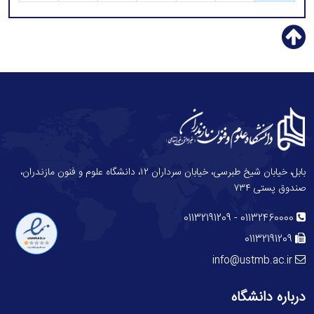
بابل، خیابان شیخ طبرسی، خیابان سرداران ۱۲، دانشگاه علوم و فنون مازندران،
صندوق پستی ۷۳۴
-
01132191209
01132460000
01132191209
info@ustmb.ac.ir
درباره دانشگاه