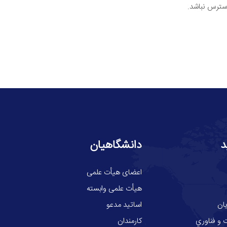
سترس نباشد.
د
دانشگاهیان
اعضای هیأت علمی
هیأت علمی وابسته
ان
اساتید مدعو
 و فناوري
کارمندان