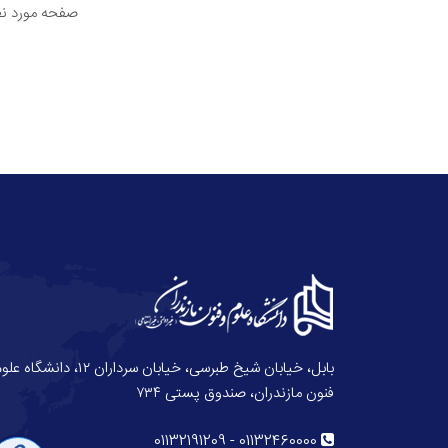
صفحه مورد نظ
بابل، خیابان شیخ طبرسی، خیابان سرداران ۱۲، دانش
فنون مازندران، صندوق پستی ۷۳۴
01132191209
-
01132460000