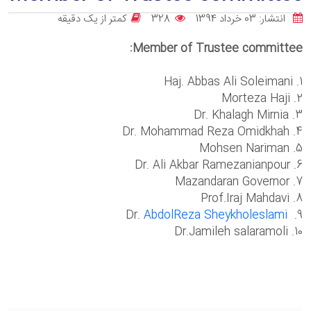
انتشار: 03 خرداد 1394
328
کمتر از یک دقیقه
Member of Trustee committee:
1. Haj. Abbas Ali Soleimani
2. Morteza Haji
3. Dr. Khalagh Mirnia
4. Dr. Mohammad Reza Omidkhah
5. Mohsen Nariman
6. Dr. Ali Akbar Ramezanianpour
7. Mazandaran Governor
8. Prof.Iraj Mahdavi
AbdolReza Sheykholeslami
9. Dr.
10. Dr.Jamileh salaramoli