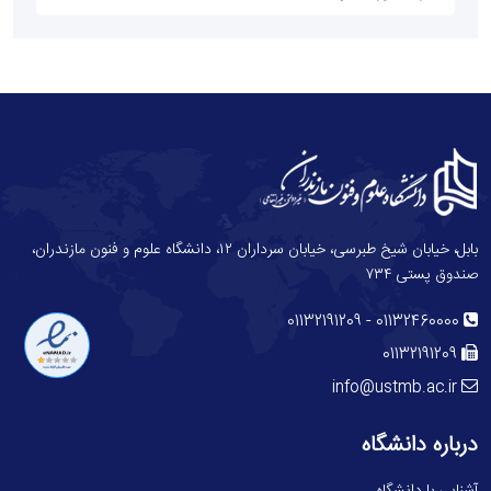
بابل، خیابان شیخ طبرسی، خیابان سرداران ۱۲، دانشگاه علوم و فنون مازندران،
صندوق پستی ۷۳۴
-
01132191209
01132460000
01132191209
info@ustmb.ac.ir
درباره دانشگاه