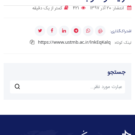
انتشار: 20 آذر 1397
421
کمتر از یک دقیقه
اشتراک‌گذاری:
https://www.ustmb.ac.ir/lnkEqKalq
لینک کوتاه:
جستجو