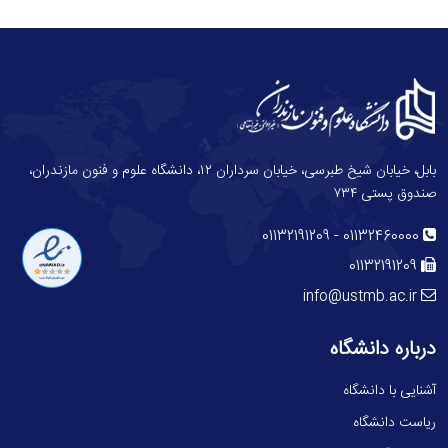
بابل، خیابان شیخ طبرسی، خیابان سرداران ۱۲، دانشگاه علوم و فنون مازندران،
صندوق پستی ۷۳۴
-
01132191209
01132460000
01132191209
info@ustmb.ac.ir
درباره دانشگاه
آشنایی با دانشگاه
ریاست دانشگاه