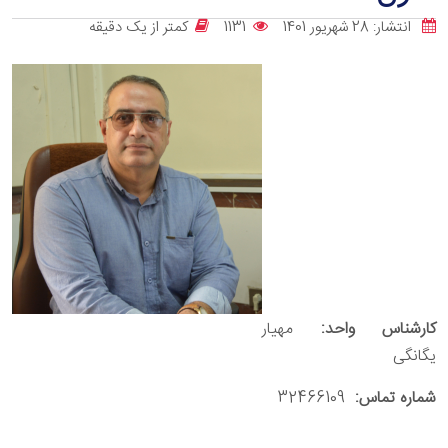
انتشار: 28 شهریور 1401
1131
کمتر از یک دقیقه
کارشناس واحد:
مهیار
یگانگی
شماره تماس:
32466109