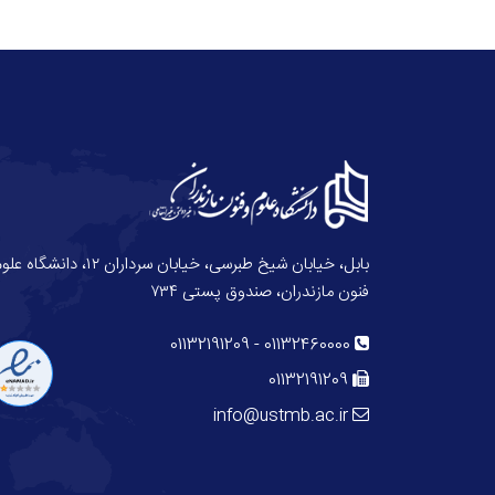
بابل، خیابان شیخ طبرسی، خیابان سرداران ۱۲، دانش
فنون مازندران، صندوق پستی ۷۳۴
01132191209
-
01132460000
01132191209
info@ustmb.ac.ir