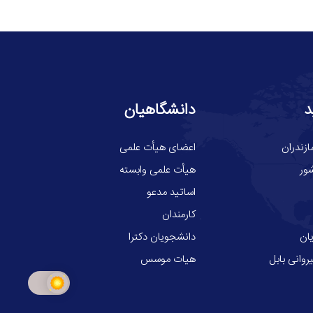
د
دانشگاهیان
ازندران
اعضای هیأت علمی
ور
هیأت علمی وابسته
اساتید مدعو
کارمندان
ان
دانشجویان دکترا
وانی بابل
هیات موسس