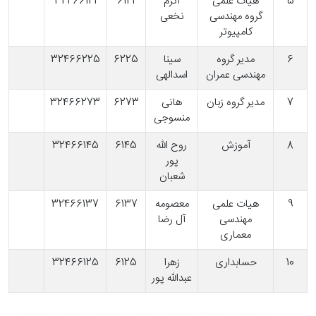
5
هیات علمی
اکرم
6121
32466121
گروه مهندسی
نخعی
کامپیوتر
6
مدیر گروه
سینا
6225
32466225
مهندسی عمران
اسدالهی
7
مدیر گروه زبان
هانی
6273
32466273
منسوجی
8
آموزش
روح الله
6145
32466145
پور
شعبان
9
هیات علمی
معصومه
6137
32466137
مهندسی
آل رضا
معماری
10
حسابداری
زهرا
6125
32466125
عبدالله پور