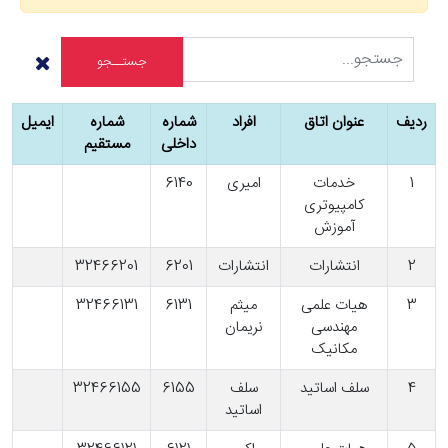
ردیف
عنوان اتاق
افراد
شماره
شماره
ایمیل
داخلی
مستقیم
1
خدمات
امیری
6140
کامپیوتری
آموزش
2
انتشارات
انتشارات
6201
32466201
3
هیات علمی
میثم
6131
32466131
مهندسی
نریمان
مکانیک
4
سلف اساتید
سلف
6155
32466155
اساتید