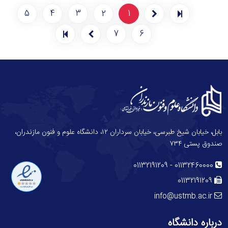
5
4
3
2
1
7
6
بابل، خیابان شیخ طبرسی، خیابان سرداران ۱۲، دانشگاه علوم و فنون مازندران،
صندوق پستی ۷۳۴
-
01132191209
01132460000
01132191209
info@ustmb.ac.ir
درباره دانشگاه