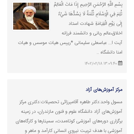
بِسْمِ اللَّهِ الرَّحْمَنِ الرَّحِيمِ إِذَا مَاتَ الْعَالِمُ
ثُلِمَ فِي الْإِسْلَامِ ثُلْمَةٌ لَا يَسُدُّهَا شَيْءٌ
إِلَى يَوْمِ الْقِيَامَةِ شهادت استاد
اخلاق،عالم ربانی و دانشمند فرزانه
آیت ا... عباسعلی سلیمانی *رییس هیات موسس و هیات
امنا دانشگاه ..
13:09:40 1402/02/18
مرکز آموزش‌های آزاد
مسول واحد:دکتر طاهره آقامیرزائی تحصیلات:دکتری مرکز
آموزش‌های آزاد دانشگاه علوم و فنون مازندران، در زمینه
برگزاری دوره‌های آموزشی کوتاه‌مدت، سمینارها و کارگاه‌های
آموزشی با هدف تربیت نیروی انسانی کارآمد و ماهر و