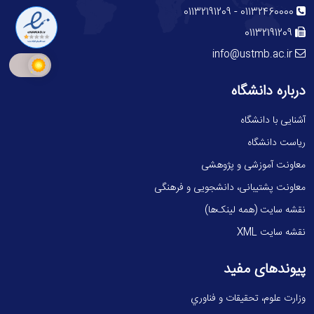
-
01132191209
01132460000
01132191209
info@ustmb.ac.ir
درباره دانشگاه
آشنایی با دانشگاه
ریاست دانشگاه
معاونت آموزشی و پژوهشی
معاونت پشتیبانی، دانشجویی و فرهنگی
نقشه سایت (همه لینک‌ها)
نقشه سایت XML
پیوندهای مفید
وزارت علوم، تحقيقات و فناوري