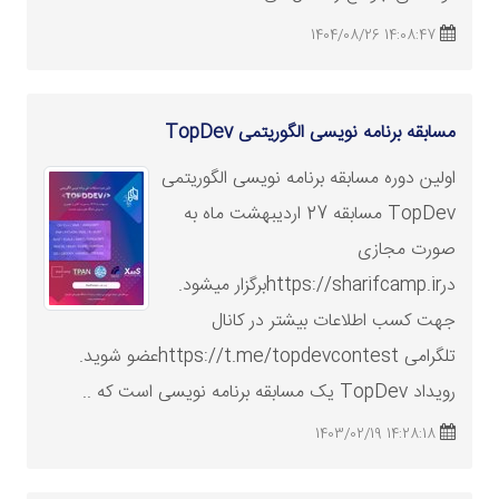
14:08:47 1404/08/26
مسابقه برنامه نویسی الگوریتمی TopDev
اولین دوره مسابقه برنامه نویسی الگوریتمی
TopDev مسابقه 27 اردیبهشت ماه به
صورت مجازی
درhttps://sharifcamp.irبرگزار میشود.
جهت کسب اطلاعات بیشتر در کانال
تلگرامی https://t.me/topdevcontestعضو شوید.
رویداد TopDev یک مسابقه برنامه نویسی است که ..
14:28:18 1403/02/19