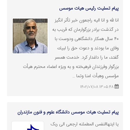
پیام تسلیت رئیس هیات موسس
انا لله و انا اليه راجعون خبر تأثر انگيز
در گذشت برادر بزرگوارمان كه قريب به
٤٠ سال همكار دانشگاهى ودوست با
وفاى ما بودند و دعوت حق را لبيك
گفتد، ما را داغدار كرد. خدمت همسر
بزرگوار وفرزندان فرهيخته و به ويژه اعضاء محترم هيأت
مؤسس وهبأت امنا وتما ..
13:05:48 1402/07/08
پیام تسلیت هیات موسس دانشگاه علوم و فنون مازندران
یا ایتهاالنفس المطمئنه ارجعی الی ربک