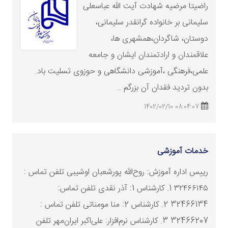
راضیتا مرضیه شهادت آیت الله عباسعلی
سلیمانی بر خانواده گرا
نقد
ر سلیمانی،
دوستان، شاگردان،همشهری ها،
علاقمندان و ارادتمندان ایشان و جامعه
علمی،فرهنگی ،آموزشی دانشگاهی و حوزوی تسلیت باد.
بدون تردید فقدان آن بزرگم ..
08:04:07 1402/02/10
خدمات آموزشی
رییس اداره آموزش: روح‌الله پورشعبان اوشیبی تلفن تماس :
۳۲۴۶۶۱۴۵ 1. کارشناس 1: آذر
نقد
ی تلفن تماس:
32466134 2. کارشناس 2: منا مومناتی تلفن تماس :
32466207 3. کارشناس نرم‌افزار: علی‌اکبر ایران‌مهر تلفن