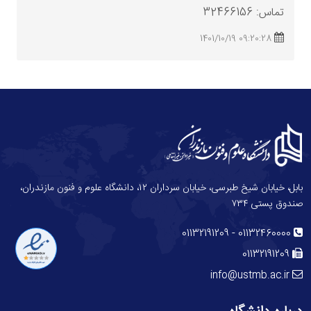
تماس: 32466156
09:20:28 1401/10/19
بابل، خیابان شیخ طبرسی، خیابان سرداران ۱۲، دانشگاه علوم و فنون مازندران،
صندوق پستی ۷۳۴
-
01132191209
01132460000
01132191209
info@ustmb.ac.ir