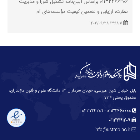
01132466206 براساس آیین‌نامه تشکیل شورا و مدیریت
نظارت، ارزیابی و تضمین کیفیت مؤسسه‌های آم ..
13:18:11 1402/09/28
بابل، خیابان شیخ طبرسی، خیابان سرداران ۱۲، دانشگاه علوم و فنون مازندران،
صندوق پستی ۷۳۴
-
01132191209
01132460000
01132191209
info@ustmb.ac.ir