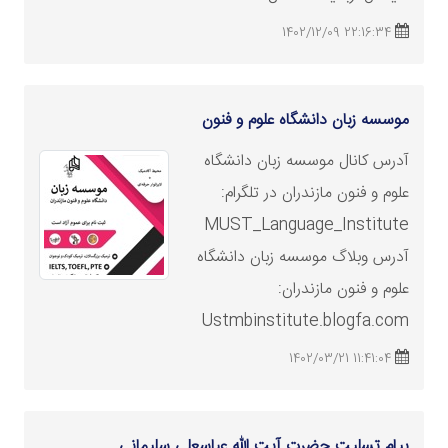
22:16:34 1402/12/09
موسسه
زبان دانشگاه علوم و فنون
آدرس کانال
موسسه
زبان دانشگاه
علوم و فنون مازندران در تلگرام:
MUST_Language_Institute
آدرس وبلاگ
موسسه
زبان دانشگاه
علوم و فنون مازندران:
Ustmbinstitute.blogfa.com
11:41:04 1402/03/21
پیام تسلیت حضرت آیت الله عباسعلی سلیمانی