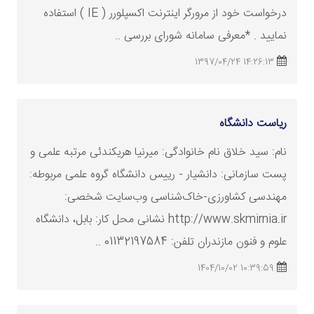
درخواست خود از مرورگر اینترنت اکسپلورر ( IE ) استفاده
نمایید . *معرفی سامانه شورای بررسی ..
14:26:13 1397/04/24
ریاست دانشگاه
نام: سید خلاق نام خانوادگی: میرنیا هریکندئی مرتبه علمی و
پست سازمانی: دانشیار - رییس دانشگاه گروه علمی مربوطه:
مهندسی کشاورزی-خاک‌شناسی وب‌سایت شخصی:
http://www.skmirnia.ir نشانی محل کار: بابل، دانشگاه
علوم و فنون مازندران تلفن: 01132197584 ..
10:39:59 1404/10/02