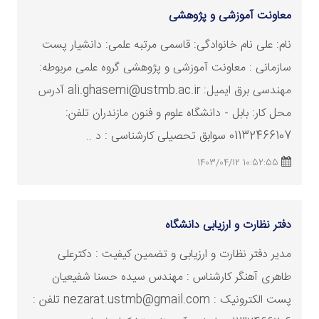
معاونت آموزشی و پژوهشی
نام: علی نام خانوادگی: قاسمی مرتبه علمی: دانشیار پست
سازمانی : معاونت آموزشی و پژوهشی گروه علمی مربوطه:
مهندسی برق ایمیل: ali.ghasemi@ustmb.ac.ir آدرس
محل کار: بابل - دانشگاه علوم و فنون مازندران تلفن:
01132466107 سوابق تحصیلی کارشناسی : د ..
10:52:55 1403/04/12
دفتر نظارت و ارزیابی دانشگاه
مدیر دفتر نظارت و ارزیابی و تضمین کیفیت : دکترعلی
طاهری آهنگر کارشناس : مهندس سیده حسنا شفیعیان
پست الکترونیک : nezarat.ustmb@gmail.com تلفن :