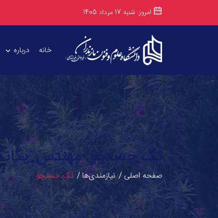
امروز: شنبه 17 مرداد 1405
خانه
درباره
تگ جستجو: مهندس_یگانگ
صفحه اصلی
نیازمندی‌ها
تگ جستجو