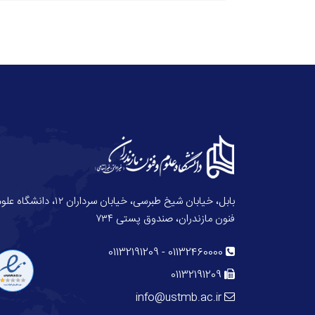
بابل، خیابان شیخ طبرسی، خیابان سرداران ۱۲، دانش
فنون مازندران، صندوق پستی ۷۳۴
01132191209
-
01132460000
01132191209
info@ustmb.ac.ir