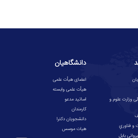
د
دانشگاهیان
ان
اعضای هیأت علمی
هیأت علمی وابسته
ی وزارت علوم و
اساتید مدعو
کارمندان
ف
دانشجویان دکترا
 و فناوري
هیات موسس
وانی بابل