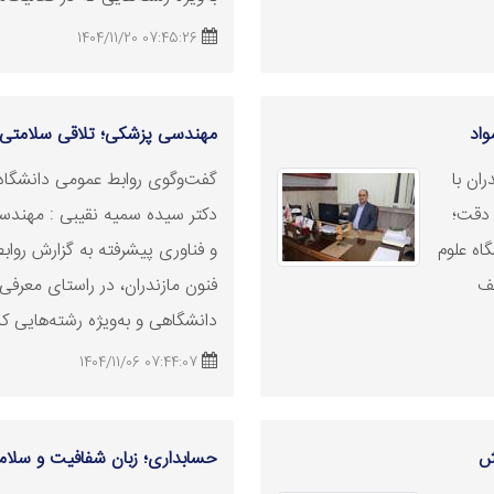
07:45:26 1404/11/20
واد
مهندسی پزشکی؛ تلاقی سلامتی و
ان با
گفت‌وگوی روابط عمومی دانشگاه ع
 دقت؛
دکتر سیده سمیه نقیبی : مهندس
اه علوم
و فناوری پیشرفته به گزارش رواب
لف
فنون مازندران، در راستای معرف
دانشگاهی و به‌ویژه رشته‌هایی که 
07:44:07 1404/11/06
ش
حسابداری؛ زبان شفافیت و سلام