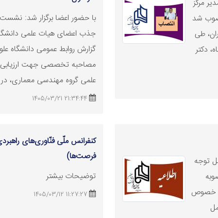
ر مرکز
با حضور اعضا برگزار شد: نشس
نصوب شد
جذب اعضای هیات علمی دانشگاه ع
ران، طی
گزارش روابط عمومی دانشگاه علوم
، دکتر
مصاحبه تخصصی جهت ارزیابی 
علمی گروه مهندسی معماری، در روز پنج‌ش
21:34:44 1405/03/21
کنفرانس ملّی فنّاوری‌های راهب
فرصت‌ها)
 در ترم تابستان ۱۴۰۵ - 1404 قابل توجه
توضیحات بیشتر
وبه
 خصوص
11:27:27 1405/03/12
مل