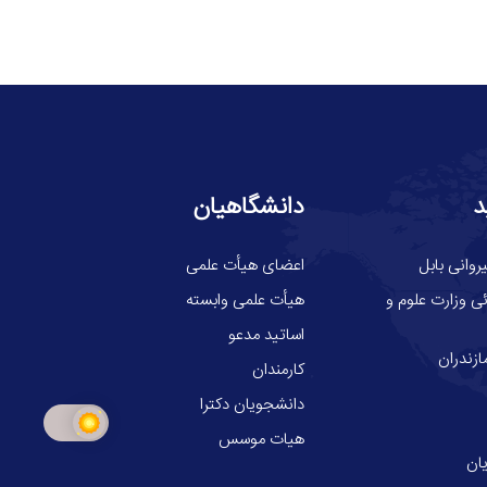
د
دانشگاهیان
وانی بابل
اعضای هیأت علمی
ی وزارت علوم و
هیأت علمی وابسته
اساتید مدعو
ازندران
کارمندان
دانشجویان دکترا
هیات موسس
ان