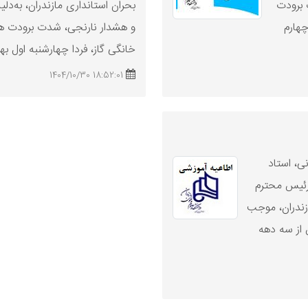
 برودت
بحران استانداری مازندران، به‌د
چهارم
و هشدار نارنجی، شدت برودت هو
خانگی گاز، فردا چهارشنبه اول بهمن ۱۴۰۴، 
18:52:01 1404/10/30
نی، استاد
رئیس محترم
زندران، موجب
 از سه دهه