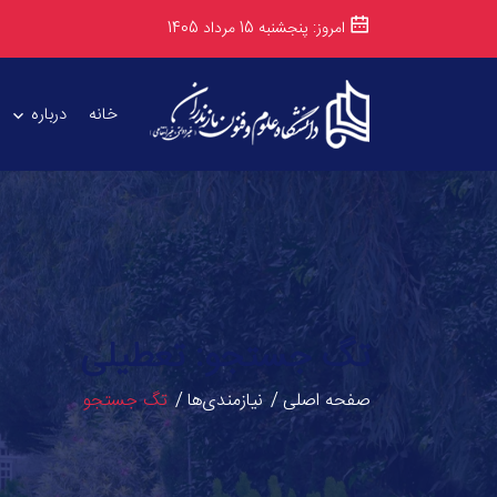
امروز: پنجشنبه 15 مرداد 1405
خانه
درباره
تگ جستجو: تعطیلی
صفحه اصلی
نیازمندی‌ها
تگ جستجو