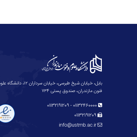
بابل، خیابان شیخ طبرسی، خیابان سرداران ۱۲، دانش
فنون مازندران، صندوق پستی ۷۳۴
01132191209
-
01132460000
01132191209
info@ustmb.ac.ir