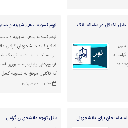
دلیل اختلال در سامانه بانک
لزوم
تسویه
بدهی شهریه و دستر
لزوم
تسویه
بدهی شهریه و دسترس
 دلیل
اطلاع کلیه دانشجویان گرامی دان
گرامی با
می‌رساند: با عنایت به نزدیک شدن
وجه به
آزمون‌های پایان‌ترم، ضروری اس
که تاکنون موفق به
تسویه
کامل ب
11:12:52 1405/03/12
لسه امتحان برای دانشجویان
قابل توجه دانشجویان گرامی