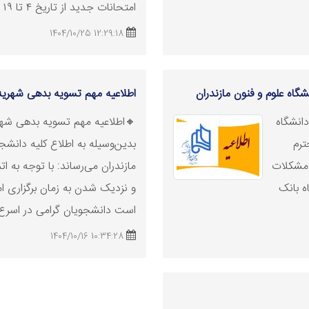
امتحانات جدید از تاریخ ۴ تا ۱۹ ب ..
12:29:18 1404/10/25
اه علوم و فنون مازندران
اطلاعیه مهم
تسویه
بدهی شهریه
انشگاه
🔸اطلاعیه مهم
تسویه
بدهی شهر
ترم
بدین‌وسیله به اطلاع کلیه دانشج
و مشکلات
مازندران می‌رساند: با توجه به 
ه بانک
و نزدیک شدن به زمان برگزاری ام
است دانشجویان گرامی در اسرع و
10:34:28 1404/10/16