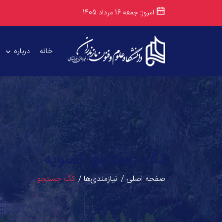
امروز: جمعه 16 مرداد 1405
خانه
درباره
تگ جستجو: تسویه
صفحه اصلی
نیازمندی‌ها
تگ جستجو