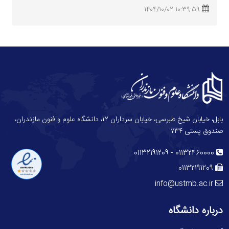
10:39:59 1404/10/02
بابل، خیابان شیخ طبرسی، خیابان سرداران ۱۲، دانشگاه علوم و فنون مازندران،
صندوق پستی ۷۳۴
-
01132191209
01132460000
01132191209
info@ustmb.ac.ir
درباره دانشگاه