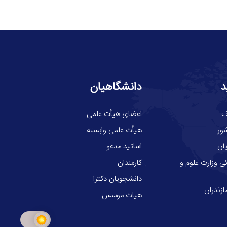
د
دانشگاهیان
ف
اعضای هیأت علمی
ور
هیأت علمی وابسته
ان
اساتید مدعو
ی وزارت علوم و
کارمندان
دانشجویان دکترا
ازندران
هیات موسس