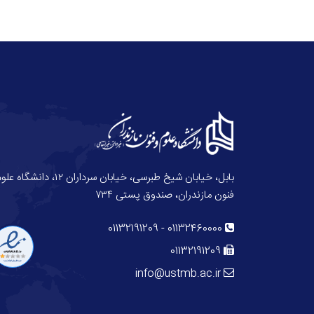
بابل، خیابان شیخ طبرسی، خیابان سرداران ۱۲، دانش
فنون مازندران، صندوق پستی ۷۳۴
01132191209
-
01132460000
01132191209
info@ustmb.ac.ir