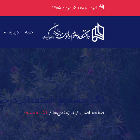
امروز: جمعه 16 مرداد 1405
خانه
درباره
تگ جستجو: استعداد_درخ
صفحه اصلی
نیازمندی‌ها
تگ جستجو