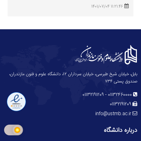
11:21:46 1401/07/04
بابل، خیابان شیخ طبرسی، خیابان سرداران ۱۲، دانشگاه علوم و فنون مازندران،
صندوق پستی ۷۳۴
-
01132191209
01132460000
01132191209
info@ustmb.ac.ir
درباره دانشگاه