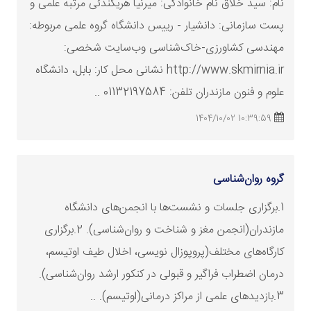
نام: سید خلاق نام خانوادگی: میرنیا هریکندئی مرتبه علمی و
پست سازمانی: دانشیار - رییس دانشگاه گروه علمی مربوطه:
مهندسی کشاورزی-خاک‌شناسی وب‌سایت شخصی:
http://www.skmirnia.ir نشانی محل کار: بابل، دانشگاه
علوم و فنون مازندران تلفن: 01132197584 ..
10:39:59 1404/10/02
گروه روان‌شناسی
1.برگزاری جلسات و نشست‌ها با انجمن‌های دانشگاه
مازندران(انجمن مغز و شناخت و روان‌شناسی). 2.برگزاری
کارگاه‌های مختلف(پروپوزال نویسی، اخلال طیف اوتیسم،
درمان اضطراب فراگیر و قبولی در کنکور
ارشد
روان‌شناسی).
3.بازدیدهای علمی از مراکز درمانی(اوتیسم). ..