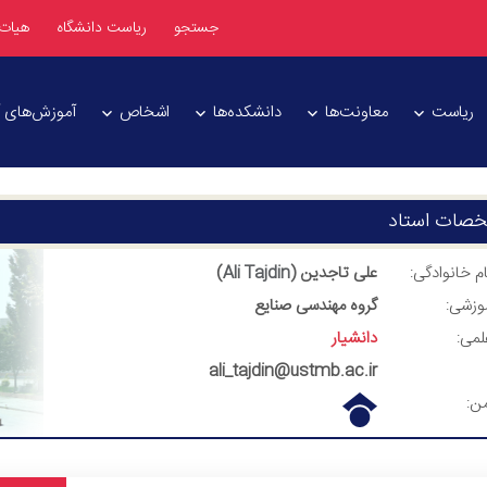
جستجو
ریاست دانشگاه
هیات
ریاست
معاونت‌ها
دانشکده‌ها
اشخاص
آموزش‌های آز
صات استاد
ام خانوادگی:
علی تاجدین (
Ali Tajdin
)
موزشی:
گروه مهندسی صنایع
لمی:
دانشیار
ali_tajdin@ustmb.ac.ir
من: