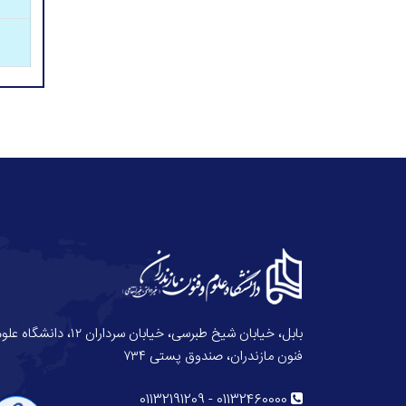
بابل، خیابان شیخ طبرسی، خیابان سرداران ۱۲، دانش
فنون مازندران، صندوق پستی ۷۳۴
01132191209
-
01132460000