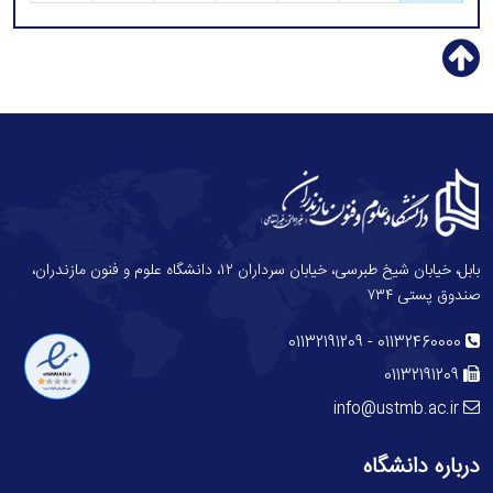
بابل، خیابان شیخ طبرسی، خیابان سرداران ۱۲، دانشگاه علوم و فنون مازندران،
صندوق پستی ۷۳۴
-
01132191209
01132460000
01132191209
info@ustmb.ac.ir
درباره دانشگاه