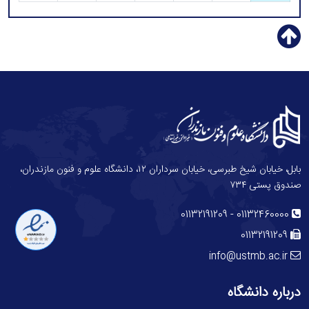
بابل، خیابان شیخ طبرسی، خیابان سرداران ۱۲، دانشگاه علوم و فنون مازندران،
صندوق پستی ۷۳۴
-
01132191209
01132460000
01132191209
info@ustmb.ac.ir
درباره دانشگاه