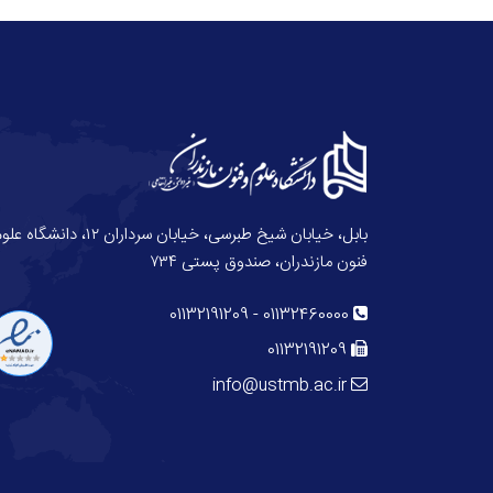
بابل، خیابان شیخ طبرسی، خیابان سرداران ۱۲، دانش
فنون مازندران، صندوق پستی ۷۳۴
01132191209
-
01132460000
01132191209
info@ustmb.ac.ir