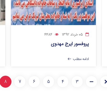
05 خرداد 1392
4484
پروفسور ایرج مهدوی
ادامه مطلب
8
7
6
5
4
3