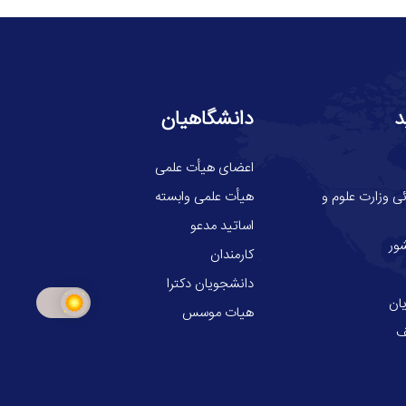
د
دانشگاهیان
اعضای هیأت علمی
ی وزارت علوم و
هیأت علمی وابسته
اساتید مدعو
ور
کارمندان
دانشجویان دکترا
ان
هیات موسس
ف