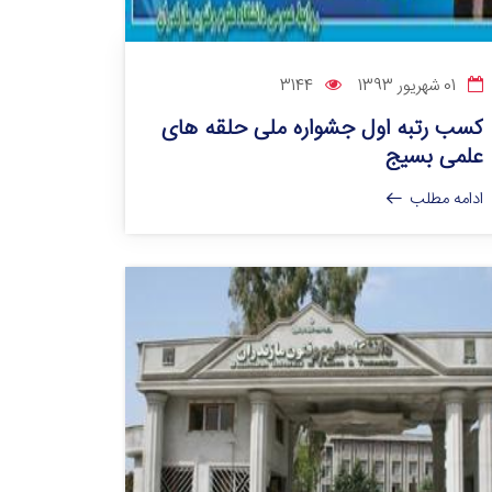
01 شهریور 1393
3144
کسب رتبه اول جشواره ملی حلقه های
علمی بسیج
ادامه مطلب