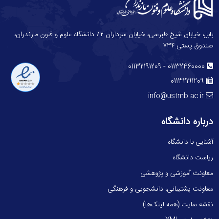
بابل، خیابان شیخ طبرسی، خیابان سرداران ۱۲، دانشگاه علوم و فنون مازندران،
صندوق پستی ۷۳۴
-
01132191209
01132460000
01132191209
info@ustmb.ac.ir
درباره دانشگاه
آشنایی با دانشگاه
ریاست دانشگاه
معاونت آموزشی و پژوهشی
معاونت پشتیبانی، دانشجویی و فرهنگی
نقشه سایت (همه لینک‌ها)