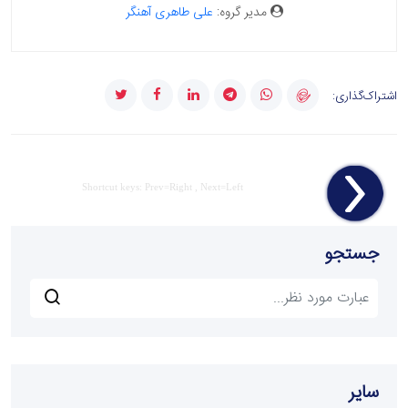
مدیر گروه:
علی طاهری آهنگر
اشتراک‌گذاری:
Shortcut keys: Prev=Right , Next=Left
جستجو
سایر