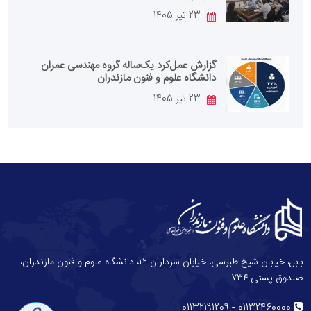
23 تیر 1405
گزارش عمل‌کرد یک‌ساله گروه مهندسی عمران
دانشگاه علوم و فنون مازندران
23 تیر 1405
بابل، خیابان شیخ طبرسی، خیابان سرداران ۱۲، دانشگاه علوم و فنون مازندران،
صندوق پستی ۷۳۴
-
01132191209
01132460000