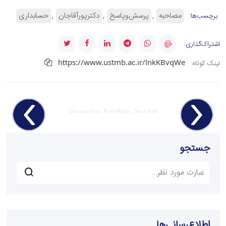
مصاحبه
پرسش‌وپاسخ
دکترپورآقاجان
حسابداری
برچسب‌ها:
اشتراک‌گذاری:
https://www.ustmb.ac.ir/lnkKBvqWe
لینک کوتاه:
Shortcut keys: Prev=Right , Next=Left
جستجو
اطلاع‌رسانی‌ها