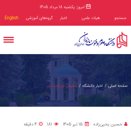
امروز: یکشنبه 18 مرداد 1405
جستجو
هیات علمی
اخبار
گروه‌های آموزشی
English
جزئیات خبر
صفحه اصلی
اخبار دانشگاه
نمایش جزئیات خبر
حسین یحیی‌زاده
15 تیر 1405
181
4 دقيقه