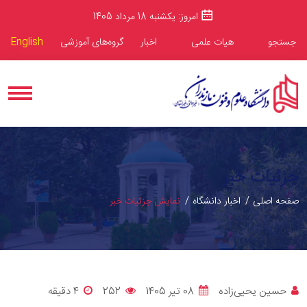
امروز: یکشنبه 18 مرداد 1405
جستجو
هیات علمی
اخبار
گروه‌های آموزشی
English
جزئیات خبر
صفحه اصلی
اخبار دانشگاه
نمایش جزئیات خبر
حسین یحیی‌زاده
08 تیر 1405
252
4 دقيقه