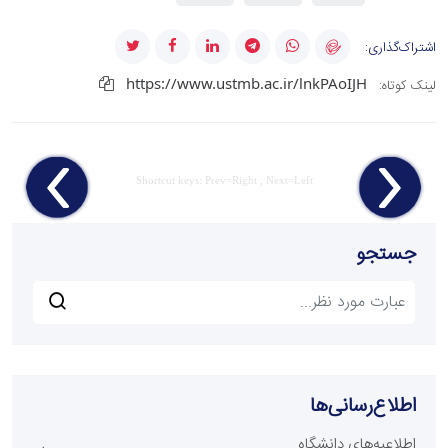
اشتراک‌گذاری:
https://www.ustmb.ac.ir/lnkPAoIJH
لینک کوتاه:
Shortcut keys: Prev=Right , Next=Left
جستجو
اطلاع‌رسانی‌ها
اطلاعیه‌های دانشگاه