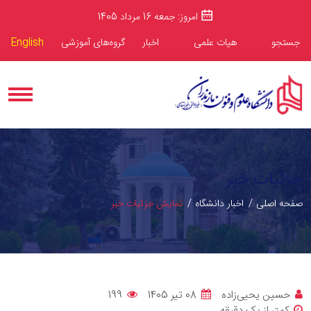
امروز: جمعه 16 مرداد 1405
جستجو
هیات علمی
اخبار
گروه‌های آموزشی
English
جزئیات خبر
صفحه اصلی
اخبار دانشگاه
نمایش جزئیات خبر
حسین یحیی‌زاده
08 تیر 1405
199
کمتر از یک دقیقه