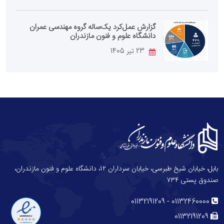
گزارش عمل‌کرد یک‌ساله گروه مهندسی عمران
دانشگاه علوم و فنون مازندران
23 تیر 1405
بابل، خیابان شیخ طبرسی، خیابان سرداران ۱۲، دانشگاه علوم و فنون مازندران،
صندوق پستی ۷۳۴
-
01132191209
01132460000
01132191209