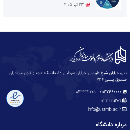
23 تیر 1405
بابل، خیابان شیخ طبرسی، خیابان سرداران ۱۲، دانشگاه علوم و فنون مازندران،
صندوق پستی ۷۳۴
-
01132191209
01132460000
01132191209
info@ustmb.ac.ir
درباره دانشگاه