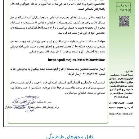
فایل محورهای طرح ملّی