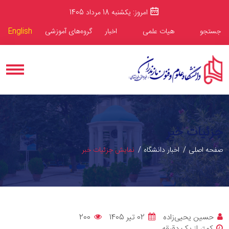
امروز: یکشنبه 18 مرداد 1405
جستجو
هیات علمی
اخبار
گروه‌های آموزشی
English
جزئیات خبر
صفحه اصلی
اخبار دانشگاه
نمایش جزئیات خبر
حسین یحیی‌زاده
02 تیر 1405
200
کمتر از یک دقیقه