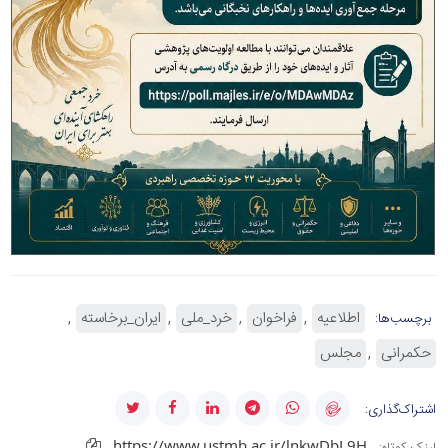
اطلاعیه
فراخوان
خرد_ملی
ایران_برخاسته
برچسب‌ها:
حکمرانی
مجلس
اشتراک‌گذاری:
https://www.ustmb.ac.ir/lnkwDbL9H