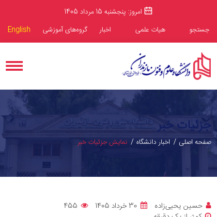
امروز: پنجشنبه 15 مرداد 1405
جستجو
هیات علمی
اخبار
گروه‌های آموزشی
English
جزئیات خبر
صفحه اصلی
اخبار دانشگاه
نمایش جزئیات خبر
حسین یحیی‌زاده
30 خرداد 1405
455
کمتر از یک دقیقه