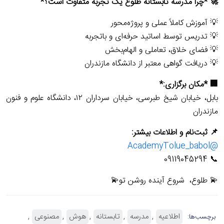
🚀 *چرا مدرسه تابستانه طلوع یک تجربه متفاوت است؟*
💡 آموزش کاملاً عملی و پروژه‌محور
💡 تدریس توسط اساتید حرفه‌ای و باتجربه
💡 فضای خلاق، تعاملی و الهام‌بخش
💡 دریافت گواهی معتبر از دانشگاه مازندران
🏢 *مکان برگزاری:*
بابل، خیابان شیخ طبرسی، خیابان سرداران ۱۲، دانشگاه علوم و فنون
مازندران
📌 ثبت‌نام و اطلاعات بیشتر:
@AcademyTolue_babol
📞 09119045294
💫 طلوع، شروع آینده روشن تو💫
اطلاعیه
مدرسه
تابستانه
هوش
مصنوعی
برچسب‌ها: