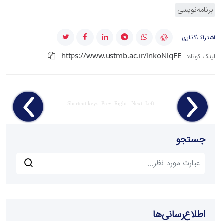
برنامه‌نویسی
اشتراک‌گذاری:
https://www.ustmb.ac.ir/lnkoNlqFE
لینک کوتاه:
Shortcut keys: Prev=Right , Next=Left
جستجو
اطلاع‌رسانی‌ها