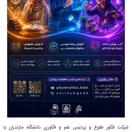
شرکت فنّاور طلوع و پردیس علم و فنّاوری دانشگاه مازندران با