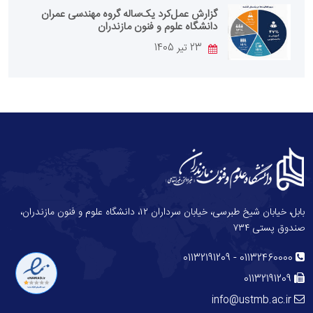
گزارش عمل‌کرد یک‌ساله گروه مهندسی عمران
دانشگاه علوم و فنون مازندران
23 تیر 1405
بابل، خیابان شیخ طبرسی، خیابان سرداران ۱۲، دانشگاه علوم و فنون مازندران،
صندوق پستی ۷۳۴
-
01132191209
01132460000
01132191209
info@ustmb.ac.ir