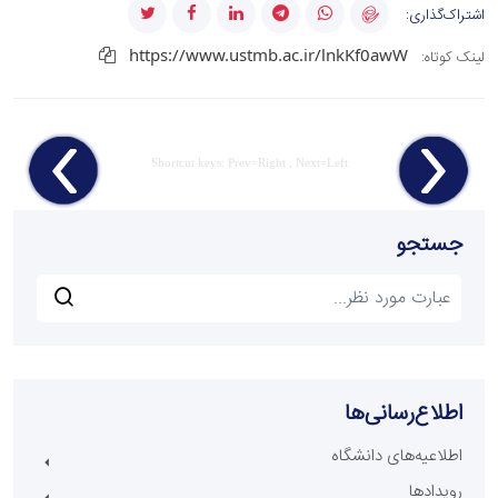
اشتراک‌گذاری:
https://www.ustmb.ac.ir/lnkKf0awW
لینک کوتاه:
Shortcut keys: Prev=Right , Next=Left
جستجو
اطلاع‌رسانی‌ها
اطلاعیه‌های دانشگاه
رویدادها