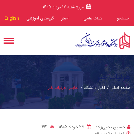
امروز: شنبه 17 مرداد 1405
جستجو
هیات علمی
اخبار
گروه‌های آموزشی
English
جزئیات خبر
صفحه اصلی
اخبار دانشگاه
نمایش جزئیات خبر
حسین یحیی‌زاده
25 خرداد 1405
441
کمتر از یک دقیقه