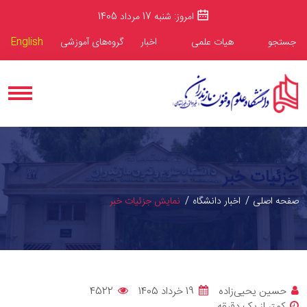
امروز: شنبه 17 مرداد 1405
جستجو
هیات علمی
اخبار
گروه‌های آموزشی
English
جزئیات خبر
صفحه اصلی
اخبار دانشگاه
نمایش جزئیات خبر
حسین یحیی‌زاده
19 خرداد 1405
4522
کمتر از یک دقیقه