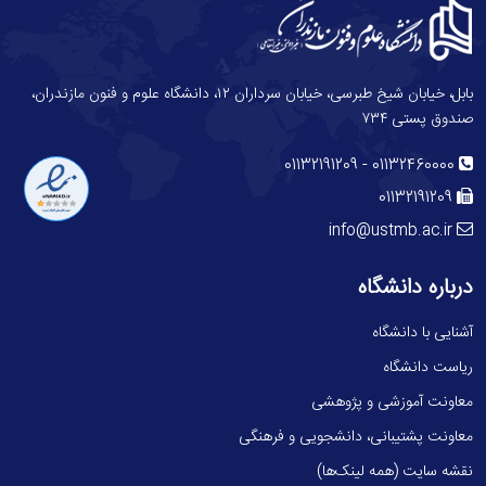
بابل، خیابان شیخ طبرسی، خیابان سرداران ۱۲، دانشگاه علوم و فنون مازندران،
صندوق پستی ۷۳۴
-
01132191209
01132460000
01132191209
info@ustmb.ac.ir
درباره دانشگاه
آشنایی با دانشگاه
ریاست دانشگاه
معاونت آموزشی و پژوهشی
معاونت پشتیبانی، دانشجویی و فرهنگی
نقشه سایت (همه لینک‌ها)