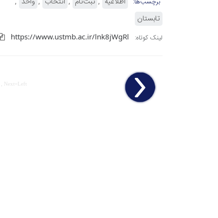
اطلاعیه
ثبت‌نام
انتخاب
واحد
برچسب‌ها:
تابستان
https://www.ustmb.ac.ir/lnk8jWgRl
لینک کوتاه:
 , Next=Left