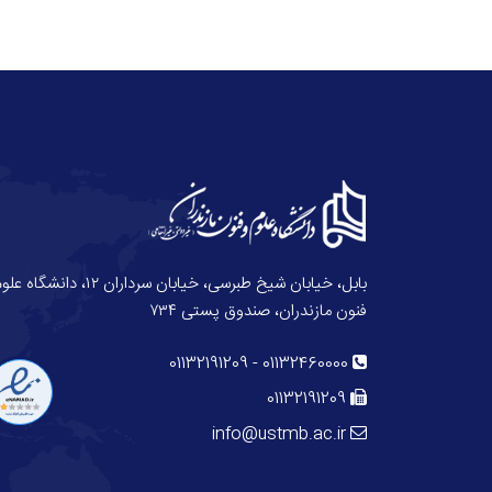
بابل، خیابان شیخ طبرسی، خیابان سرداران ۱۲، دانش
فنون مازندران، صندوق پستی ۷۳۴
01132191209
-
01132460000
01132191209
info@ustmb.ac.ir