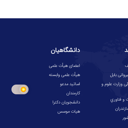
د
دانشگاهیان
ف
اعضای هیأت علمی
وانی بابل
هیأت علمی وابسته
ی وزارت علوم و
اساتید مدعو
کارمندان
 و فناوري
دانشجویان دکترا
ازندران
هیات موسس
ور