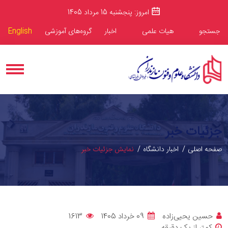
امروز: پنجشنبه 15 مرداد 1405
جستجو
هیات علمی
اخبار
گروه‌های آموزشی
English
جزئیات خبر
صفحه اصلی
اخبار دانشگاه
نمایش جزئیات خبر
حسین یحیی‌زاده
09 خرداد 1405
1613
کمتر از یک دقیقه