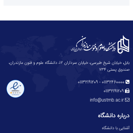
بابل، خیابان شیخ طبرسی، خیابان سرداران ۱۲، دانشگاه علوم و فنون مازندران،
صندوق پستی ۷۳۴
-
01132191209
01132460000
01132191209
info@ustmb.ac.ir
درباره دانشگاه
آشنایی با دانشگاه