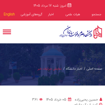
امروز: شنبه 17 مرداد 1405
جستجو
هیات علمی
اخبار
گروه‌های آموزشی
English
جزئیات خبر
صفحه اصلی
اخبار دانشگاه
نمایش جزئیات خبر
حسین یحیی‌زاده
05 خرداد 1405
361
کمتر از یک دقیقه