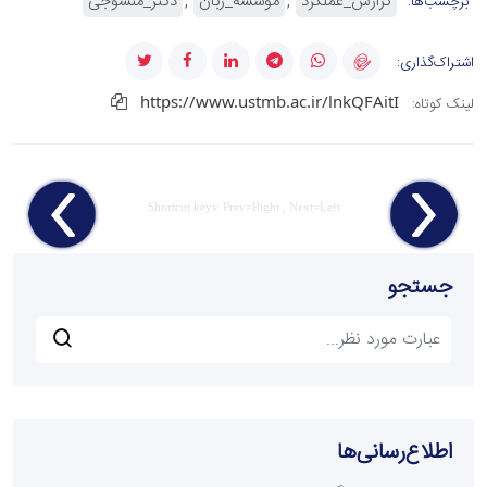
گزارش_عملکرد
موسسه_زبان
دکتر_منسوجی
برچسب‌ها:
اشتراک‌گذاری:
https://www.ustmb.ac.ir/lnkQFAitI
لینک کوتاه:
Shortcut keys: Prev=Right , Next=Left
جستجو
اطلاع‌رسانی‌ها