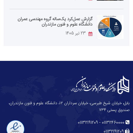
گزارش عمل‌کرد یک‌ساله گروه مهندسی عمران
دانشگاه علوم و فنون مازندران
23 تیر 1405
بابل، خیابان شیخ طبرسی، خیابان سرداران ۱۲، دانشگاه علوم و فنون مازندران،
صندوق پستی ۷۳۴
-
01132191209
01132460000
01132191209