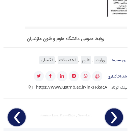
روابط عمومی دانشگاه علوم و فنون مازندران
وزارت
علوم
تحصیلات
تکمیلی
برچسب‌ها:
اشتراک‌گذاری:
https://www.ustmb.ac.ir/lnkFRkacA
لینک کوتاه:
Shortcut keys: Prev=Right , Next=Left