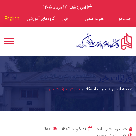
امروز: شنبه 17 مرداد 1405
جستجو
هیات علمی
اخبار
گروه‌های آموزشی
English
جزئیات خبر
صفحه اصلی
اخبار دانشگاه
نمایش جزئیات خبر
حسین یحیی‌زاده
01 خرداد 1405
900
کمتر از یک دقیقه