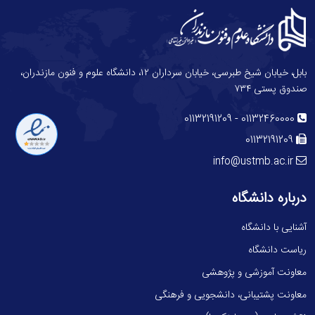
بابل، خیابان شیخ طبرسی، خیابان سرداران ۱۲، دانشگاه علوم و فنون مازندران،
صندوق پستی ۷۳۴
-
01132191209
01132460000
01132191209
info@ustmb.ac.ir
درباره دانشگاه
آشنایی با دانشگاه
ریاست دانشگاه
معاونت آموزشی و پژوهشی
معاونت پشتیبانی، دانشجویی و فرهنگی