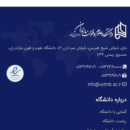
بابل، خیابان شیخ طبرسی، خیابان سرداران ۱۲، دانشگاه علوم و فنون مازندران،
صندوق پستی ۷۳۴
-
01132191209
01132460000
01132191209
info@ustmb.ac.ir
درباره دانشگاه
آشنایی با دانشگاه
ریاست دانشگاه