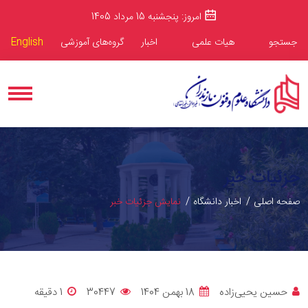
امروز: پنجشنبه 15 مرداد 1405
جستجو
هیات علمی
اخبار
گروه‌های آموزشی
English
جزئیات خبر
صفحه اصلی
اخبار دانشگاه
نمایش جزئیات خبر
حسین یحیی‌زاده
18 بهمن 1404
30447
1 دقيقه