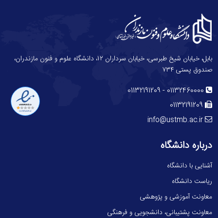
بابل، خیابان شیخ طبرسی، خیابان سرداران ۱۲، دانشگاه علوم و فنون مازندران،
صندوق پستی ۷۳۴
-
01132191209
01132460000
01132191209
info@ustmb.ac.ir
درباره دانشگاه
آشنایی با دانشگاه
ریاست دانشگاه
معاونت آموزشی و پژوهشی
معاونت پشتیبانی، دانشجویی و فرهنگی