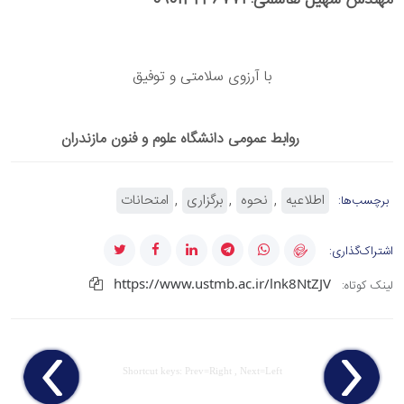
مهندس سهیل هاشمی: 09013236771
با آرزوی سلامتی و توفیق
روابط عمومی دانشگاه علوم و فنون مازندران
اطلاعیه
نحوه
برگزاری
امتحانات
برچسب‌ها:
اشتراک‌گذاری:
https://www.ustmb.ac.ir/lnk8NtZJV
لینک کوتاه:
Shortcut keys: Prev=Right , Next=Left