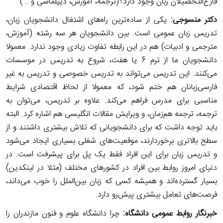
فارغ‌التحصیلان زبان وجود دارد؟(ترجمه، آموزش، دیپلماسی و
…)
دکتر
منسوجی
:
یکی از ساده‌ترین راه‌های اشتغال دانشجویان زبان،
تدریس زبان عمومی است. بین دانشجویان هر سه رشته (آموزش،
مترجمی و ادبیات) هم در این رابطه تفاوت زیادی وجود ندارد. معمولا
دانشجویان ما از ترم 6 یا هفت، شروع به تدریس در موسسات
می‌کنند. این تدریس می‌تواند به تدریس خصوصی و تدریس به غیر
فارسی‌زبانان هم ختم شود، که معمولا از لحاظ اقتصادی شرایط
مناسبی برای مدرس فراهم می‌کند. علاوه بر تدریس، می‌توان به
ترجمه، ترجمه هم‌زمان، و ویرایش مقالات انگلیسی هم اشاره کرد. البته
باید توجه داشت که برای دانشجویانی که تلاش بیشتری داشتند و از
سطح بالاتری برخوردارند، موقعیت‌های شغلی بسیاری ایجاد می‌شود
و تدریس زبان برای این افراد فقط یک پل برای پیشرفت است. در
دنیای امروز روابط بین افراد در کشورهای مختلف (مثلا در لینکدین)
بسیار گسترده‌اند و همیشه کسی که زبان بین‌الملل را خوب می‌داند،
فرصت‌های تعامل بیشتری پیش‌رو دارد.
خبرنگار روابط عمومی دانشگاه:
چرا دانشگاه علوم و فنون مازندران را