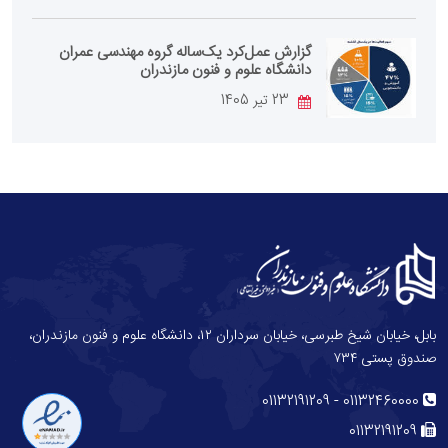
گزارش عمل‌کرد یک‌ساله گروه مهندسی عمران
دانشگاه علوم و فنون مازندران
23 تیر 1405
بابل، خیابان شیخ طبرسی، خیابان سرداران ۱۲، دانشگاه علوم و فنون مازندران،
صندوق پستی ۷۳۴
-
01132191209
01132460000
01132191209