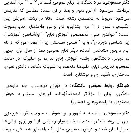
دکتر
منسوجی
:
در دانشگاه، به زبان عمومی فقط در 2 یا 3 ترم ابتدایی
پرداخته می‌شود. از ترم سوم و بعد از آن، عمده مطالبی که تدریس
می‌شود، مربوط به تخصص رشته است. مثلا در رشته آموزش زبان
انگلیسی، پس از 2 ترم ابتدایی، نام برخی واحدهای بدین‌صورت
است: "خواندن متون تخصصی آموزش زبان"، "آواشناسی آموزشی"،
زبان‌شناسی کاربردی"، و یا " مبانی سنجش زبان". همان‌طور که از نام
این دروس مشخص است، دیگر زبان عمومی بعد از سال اول
،
جایی
در دروس دانشگاهی رشته آموزش زبان ندارد، در حالی‌که در حالت
عمومی، تدریس زبان، طبیعتا منحصر به تقویت مکالمه، دانش لغوی،
ساختاری، شنیداری و نوشتاری است.
خبرنگار روابط عمومی دانشگاه:
در دوران دیجیتال، چه ابزارهایی
یادگیری زبان را مؤثرتر کرده‌اند؟(مانند ابزارهای مبتنی بر هوش
مصنوعی یا پلت‌فرم‌های تعاملی)
دکتر
منسوجی
:
با توجه به ظهور و بروز هوش مصنوعی، تقریبا هرچیزی
برای زبانی‌ها ممکن شده. طیف بسیار وسیعی از امور برای زبانی‌ها
بسیار آسان شده و هوش مصنوعی مثل یک راهنمای همه فن حریف