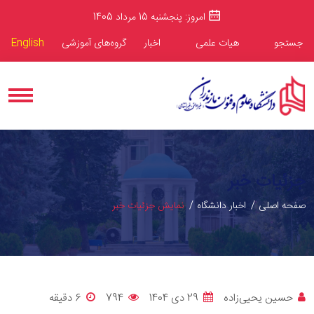
امروز: پنجشنبه 15 مرداد 1405
جستجو
هیات علمی
اخبار
گروه‌های آموزشی
English
جزئیات خبر
صفحه اصلی
اخبار دانشگاه
نمایش جزئیات خبر
حسین یحیی‌زاده
29 دی 1404
794
6 دقيقه