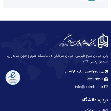
بابل، خیابان شیخ طبرسی، خیابان سرداران ۱۲، دانشگاه علوم و فنون مازندران،
صندوق پستی ۷۳۴
-
01132191209
01132460000
01132191209
info@ustmb.ac.ir
درباره دانشگاه
آشنایی با دانشگاه