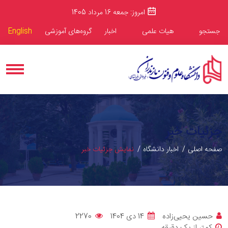
امروز: جمعه 16 مرداد 1405
جستجو
هیات علمی
اخبار
گروه‌های آموزشی
English
جزئیات خبر
صفحه اصلی
اخبار دانشگاه
نمایش جزئیات خبر
حسین یحیی‌زاده
14 دی 1404
2270
کمتر از یک دقیقه