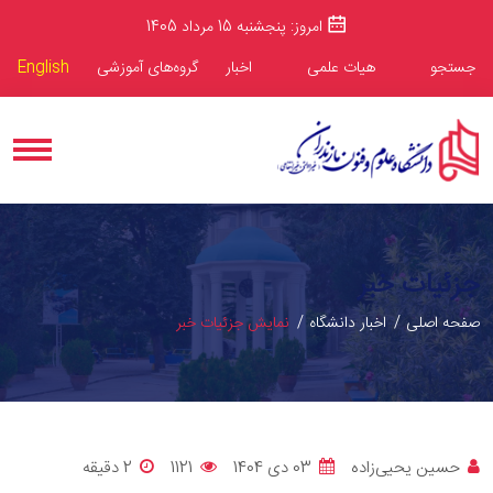
امروز: پنجشنبه 15 مرداد 1405
جستجو
هیات علمی
اخبار
گروه‌های آموزشی
English
جزئیات خبر
صفحه اصلی
اخبار دانشگاه
نمایش جزئیات خبر
حسین یحیی‌زاده
03 دی 1404
1121
2 دقيقه