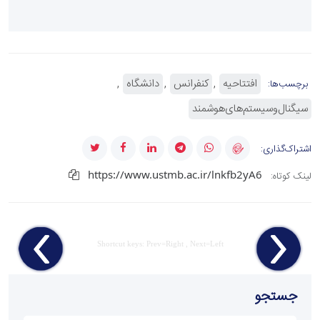
افتتاحیه
کنفرانس
دانشگاه
برچسب‌ها:
سیگنال‌وسیستم‌های‌هوشمند
اشتراک‌گذاری:
https://www.ustmb.ac.ir/lnkfb2yA6
لینک کوتاه:
Shortcut keys: Prev=Right , Next=Left
جستجو