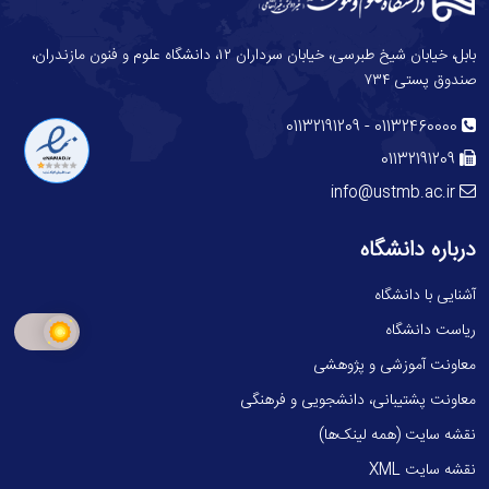
بابل، خیابان شیخ طبرسی، خیابان سرداران ۱۲، دانشگاه علوم و فنون مازندران،
صندوق پستی ۷۳۴
-
01132191209
01132460000
01132191209
info@ustmb.ac.ir
درباره دانشگاه
آشنایی با دانشگاه
ریاست دانشگاه
معاونت آموزشی و پژوهشی
معاونت پشتیبانی، دانشجویی و فرهنگی
نقشه سایت (همه لینک‌ها)
نقشه سایت XML