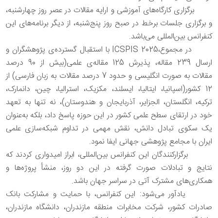
برگزاری کارگاه‌های آموزشی و ارایه مقالات در عصر روز چهارشنبه،
و برگزاری جلسات برخط در صبح روز پنج‌شنبه، از دیگر برنامه‌های این
کنفرانس بین‌المللی می‌باشد.
در مجموع،ICSPIS 2025 با استقبال گسترده‌ی پژوهشگران و
ارسال 239 مقاله، پذیرش 125 مقاله‌ی علمی(بیش از 90 درصد
مقالات به صورت انگلیسی و حدود 7 درصد مقالات به زبان فارسی) از
12 کشور(اسپانیا، ایتالیا، ایسلند، مکزیک، استرالیا، چین، دانمارک،
ترکیه، انگلستان، الجزایر، آذربایجان و هندوستان)، نه تنها به تعهد
خود در ارتقای سطح علمی کشور در این حوزه پاسخ داد، بلکه به‌عنوان
یک سکوی تبادل دانش، نقش مهمی در تداوم شبکه‌سازی علمی
ایران با مجامع پژوهشی جهانی ایفا نمود.
برگزارکنندگان این کنفرانس بین‌المللی، ابراز امیدواری کردند که
نتایج و تبادلات صورت گرفته در این دو روز، منشأ پروژه‌ها و
همکاری‌های مشترک آتی در سراسر جهان باشد.
یادآور می‌شود: این کنفرانس، با حمایت و مشارکت بانک
صادرات کشور، شرکت مخابرات منطقه مازندران، دانشگاه مازندران،