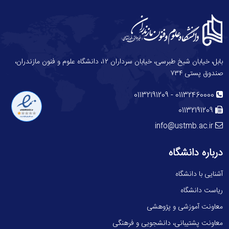
بابل، خیابان شیخ طبرسی، خیابان سرداران ۱۲، دانشگاه علوم و فنون مازندران،
صندوق پستی ۷۳۴
-
01132191209
01132460000
01132191209
info@ustmb.ac.ir
درباره دانشگاه
آشنایی با دانشگاه
ریاست دانشگاه
معاونت آموزشی و پژوهشی
معاونت پشتیبانی، دانشجویی و فرهنگی